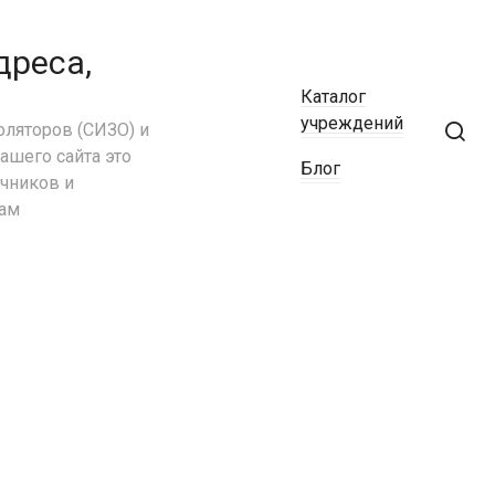
Ставропольский край
Тамбовская область
дреса,
Татарстан
Каталог
Тверская область
учреждений
ляторов (СИЗО) и
Томская область
ашего сайта это
Тульская область
Блог
чников и
Тыва
сам
Тюменская область
Удмуртия
Ульяновская область
Хабаровский край
Хакасия
Ханты-Мансийский АО
Челябинская область
Чечня
Чувашия