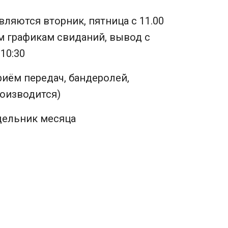
ляются вторник, пятница с 11.00
м графикам свиданий, вывод с
10:30
риём передач, бандеролей,
оизводится)
дельник месяца