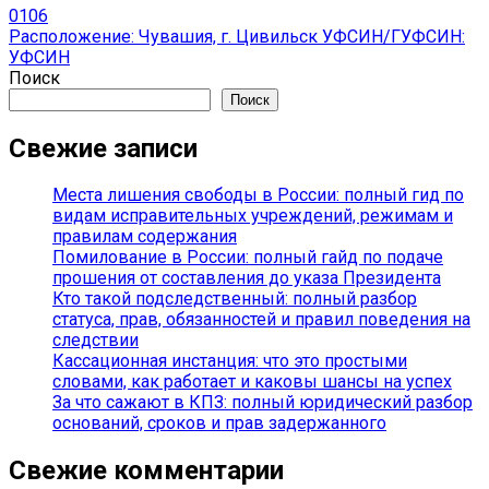
0
106
Расположение: Чувашия, г. Цивильск УФСИН/ГУФСИН:
УФСИН
Поиск
Поиск
Свежие записи
Места лишения свободы в России: полный гид по
видам исправительных учреждений, режимам и
правилам содержания
Помилование в России: полный гайд по подаче
прошения от составления до указа Президента
Кто такой подследственный: полный разбор
статуса, прав, обязанностей и правил поведения на
следствии
Кассационная инстанция: что это простыми
словами, как работает и каковы шансы на успех
За что сажают в КПЗ: полный юридический разбор
оснований, сроков и прав задержанного
Свежие комментарии