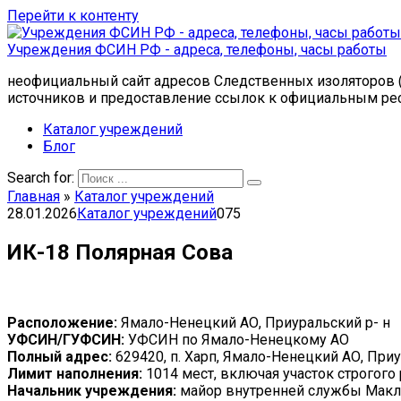
Перейти к контенту
Учреждения ФСИН РФ - адреса, телефоны, часы работы
неофициальный сайт адресов Следственных изоляторов (
источников и предоставление ссылок к официальным ре
Каталог учреждений
Блог
Search for:
Главная
»
Каталог учреждений
28.01.2026
Каталог учреждений
0
75
ИК-18 Полярная Сова
Расположение:
Ямало-Ненецкий АО, Приуральский р- н
УФСИН/ГУФСИН:
УФСИН по Ямало-Ненецкому АО
Полный адрес:
629420, п. Харп, Ямало-Ненецкий АО, При
Лимит наполнения:
1014 мест, включая участок строгого
Начальник учреждения:
майор внутренней службы Макл