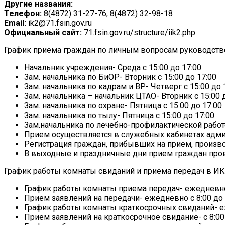
Другие названия:
Телефон:
8(4872) 31-27-76, 8(4872) 32-98-18
Email:
ik2@71.fsin.gov.ru
Официальный сайт:
71.fsin.gov.ru/structure/iik2.php
График приема граждан по личным вопросам руководств
Начальник учреждения- Среда с 15:00 до 17:00
Зам. начальника по БиОР- Вторник с 15:00 до 17:00
Зам. начальника по кадрам и ВР- Четверг с 15:00 до 
Зам. начальника – начальник ЦТАО- Вторник с 15:00 
Зам. начальника по охране- Пятница с 15:00 до 17:00
Зам. начальника по тылу- Пятница с 15:00 до 17:00
Зам.начальника по лечебно-профилактической работе
Прием осуществляется в служебных кабинетах адми
Регистрация граждан, прибывших на прием, производи
В выходные и праздничные дни прием граждан прово
График работы комнаты свиданий и приёма передач в ИК
График работы комнаты приема передач- ежедневно 
Прием заявлений на передачи- ежедневно с 8:00 до 8:
График работы комнаты краткосрочных свиданий- еж
Прием заявлений на краткосрочное свидание- с 8:00 д