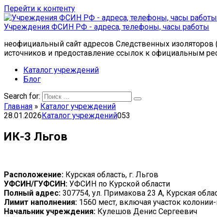
Перейти к контенту
Учреждения ФСИН РФ - адреса, телефоны, часы работы
неофициальный сайт адресов Следственных изоляторов (
источников и предоставление ссылок к официальным ре
Каталог учреждений
Блог
Search for:
Главная
»
Каталог учреждений
28.01.2026
Каталог учреждений
0
53
ИК-3 Льгов
Расположение:
Курская область, г. Льгов
УФСИН/ГУФСИН:
УФСИН по Курской области
Полный адрес:
307754, ул. Примакова 23 А, Курская облас
Лимит наполнения:
1560 мест, включая участок колонии-
Начальник учреждения:
Кулешов Денис Сергеевич