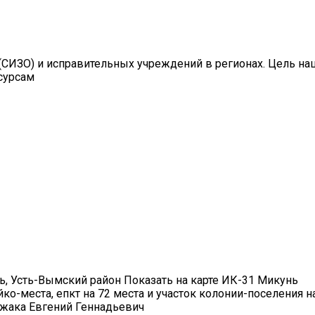
СИЗО) и исправительных учреждений в регионах. Цель на
сурсам
кунь, Усть-Вымский район Показать на карте ИК-31 Микунь
йко-места, епкт на 72 места и участок колонии-поселения 
жака Евгений Геннадьевич