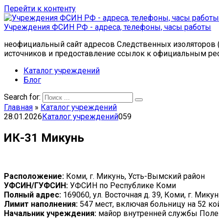
Перейти к контенту
Учреждения ФСИН РФ - адреса, телефоны, часы работы
неофициальный сайт адресов Следственных изоляторов (
источников и предоставление ссылок к официальным ре
Каталог учреждений
Блог
Search for:
Главная
»
Каталог учреждений
28.01.2026
Каталог учреждений
0
59
ИК-31 Микунь
Расположение:
Коми, г. Микунь, Усть-Вымский район
УФСИН/ГУФСИН:
УФСИН по Республике Коми
Полный адрес:
169060, ул. Восточная д. 39, Коми, г. Ми
Лимит наполнения:
547 мест, включая больницу на 52 ко
Начальник учреждения:
майор внутренней службы Поле