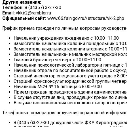
Другие названия:
Телефон:
8 (34357) 3-27-30
Email:
vkkir2@rambler.ru
Официальный сайт:
www.66.fsin.gov.ru//structure/vk-2.php
График приема граждан по личным вопросам руководств
Начальник учреждения ежедневно с 10.00–11.00
Заместитель начальника колонии понедельник с 10.
Заместитель начальника колонии вторник с 10.00–11
Заместитель начальника- начальник мастерской коло
Главный бухгалтер четверг с 10.00–11.00
Начальник психологической лаборатории пятница с 1
Начальник отдела по воспитательной работе с осужд
Старший инспектор специального учета среда с 8.00
Старший юрисконсульт юридической группы четверг
Начальник МСЧ № 16 пятница с 8.00–9.00
Прием граждан проводится в здании административ
В случае отсутствия лиц, проводящих прием по лич
В случае возникновения неотложных вопросов прие
Телефонные номера для получения справочной информац
8 (34357)3-27-30 дежурная часть ФКУ Кировградска