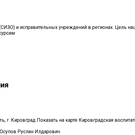
СИЗО) и исправительных учреждений в регионах. Цель на
сурсам
ния
сть, г. Кировград Показать на карте Кировградская воспита
Юсупов Руслан Илдарович