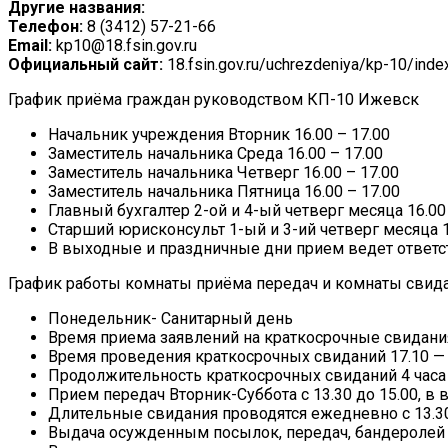
Другие названия:
Телефон:
8 (3412) 57-21-66
Email:
kp10@18.fsin.gov.ru
Официальный сайт:
18.fsin.gov.ru/uchrezdeniya/kp-10/inde
График приёма граждан руководством КП-10 Ижевск
Начальник учреждения Вторник 16.00 – 17.00
Заместитель начальника Среда 16.00 – 17.00
Заместитель начальника Четверг 16.00 – 17.00
Заместитель начальника Пятница 16.00 – 17.00
Главный бухгалтер 2-ой и 4-ый четверг месяца 16.00
Старший юрисконсульт 1-ый и 3-ий четверг месяца 1
В выходные и праздничные дни прием ведет ответ
График работы комнаты приёма передач и комнаты свид
Понедельник- Санитарный день
Время приема заявлений на краткосрочные свидания 
Время проведения краткосрочных свиданий 17.10 — 2
Продолжительность краткосрочных свиданий 4 часа
Прием передач Вторник-Суббота с 13.30 до 15.00, в в
Длительные свидания проводятся ежедневно с 13.30 
Выдача осужденным посылок, передач, бандеролей пр