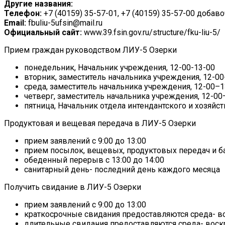
Другие названия:
Телефон:
+7 (40159) 35-57-01, +7 (40159) 35-57-00 добав
Email:
fbuliu-5ufsin@mail.ru
Официальный сайт:
www.39.fsin.gov.ru/structure/fku-liu-5/
Прием граждан руководством ЛИУ-5 Озерки
понедельник, Начальник учреждения, 12-00-13-00
вторник, заместитель начальника учреждения, 12-00
среда, заместитель начальника учреждения, 12-00–1
четверг, заместитель начальника учреждения, 12-00
пятница, Начальник отдела интендантского и хозяйст
Продуктовая и вещевая передача в ЛИУ-5 Озерки
прием заявлений с 9:00 до 13:00
прием посылок, вещевых, продуктовых передач и ба
обеденный перерыв с 13:00 до 14:00
санитарный день- последний день каждого месяца
Получить свидание в ЛИУ-5 Озерки
прием заявлений с 9:00 до 13:00
краткосрочные свидания предоставляются среда- вос
длительные свидания предоставляются среда- воскр