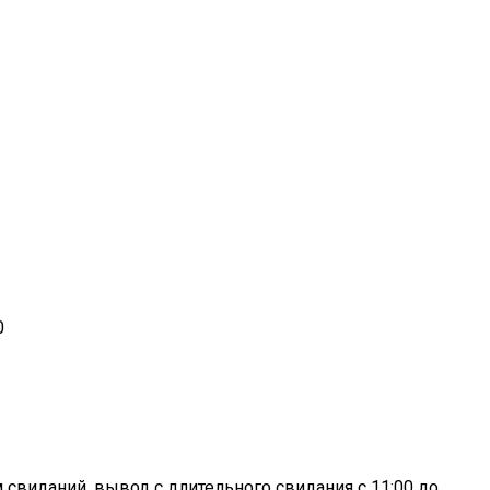
0
свиданий, вывод с длительного свидания с 11:00 до