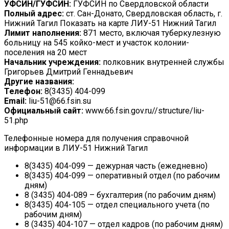
УФСИН/ГУФСИН:
ГУФСИН по Свердловской области
Полный адрес:
ст. Сан-Донато, Свердловская область, г.
Нижний Тагил Показать на карте ЛИУ-51 Нижний Тагил
Лимит наполнения:
871 место, включая туберкулезную
больницу на 545 койко-мест и участок колонии-
поселения на 20 мест
Начальник учреждения:
полковник внутренней службы
Григорьев Дмитрий Геннадьевич
Другие названия:
Телефон:
8(3435) 404-099
Email:
liu-51@66.fsin.su
Официальный сайт:
www.66.fsin.gov.ru//structure/liu-
51.php
Телефонные номера для получения справочной
информации в ЛИУ-51 Нижний Тагил
8(3435) 404-099 — дежурная часть (ежедневно)
8(3435) 404-099 — оперативный отдел (по рабочим
дням)
8 (3435) 404-089 – бухгалтерия (по рабочим дням)
8(3435) 404-105 — отдел специального учета (по
рабочим дням)
8 (3435) 404-107 — отдел кадров (по рабочим дням)