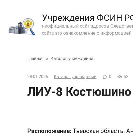
Перейти
к
Учреждения ФСИН РФ 
контенту
неофициальный сайт адресов Следствен
сайта это ознакомление с информацией
Главная
»
Каталог учреждений
28.01.2026
Каталог учреждений
0
58
ЛИУ-8 Костюшино
Расположение:
Тверская область, А