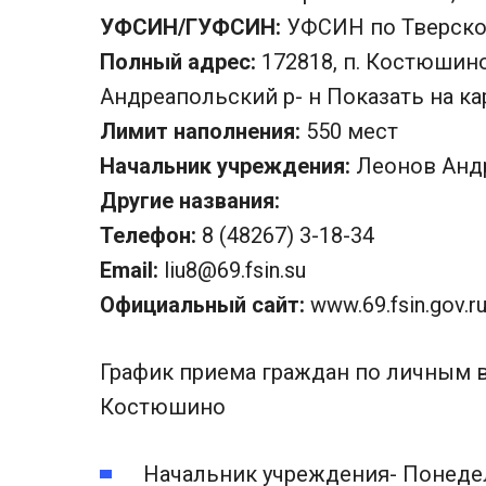
УФСИН/ГУФСИН:
УФСИН по Тверско
Полный адрес:
172818, п. Костюшино
Андреапольский р- н Показать на к
Лимит наполнения:
550 мест
Начальник учреждения:
Леонов Анд
Другие названия:
Телефон:
8 (48267) 3-18-34
Email:
liu8@69.fsin.su
Официальный сайт:
www.69.fsin.gov.ru
График приема граждан по личным 
Костюшино
Начальник учреждения- Понедел