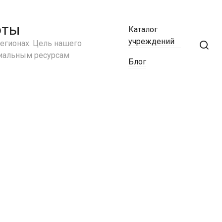
Ставропольский край
Тамбовская область
оты
Каталог
Татарстан
учреждений
егионах. Цель нашего
Тверская область
циальным ресурсам
Томская область
Блог
Тульская область
Тыва
Тюменская область
Удмуртия
Ульяновская область
Хабаровский край
Хакасия
Ханты-Мансийский АО
Челябинская область
Чечня
Чувашия