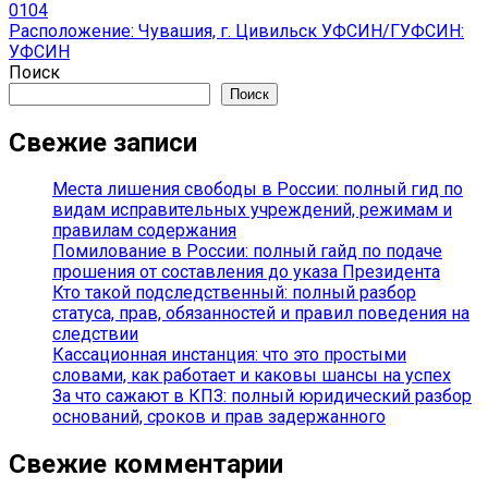
0
104
Расположение: Чувашия, г. Цивильск УФСИН/ГУФСИН:
УФСИН
Поиск
Поиск
Свежие записи
Места лишения свободы в России: полный гид по
видам исправительных учреждений, режимам и
правилам содержания
Помилование в России: полный гайд по подаче
прошения от составления до указа Президента
Кто такой подследственный: полный разбор
статуса, прав, обязанностей и правил поведения на
следствии
Кассационная инстанция: что это простыми
словами, как работает и каковы шансы на успех
За что сажают в КПЗ: полный юридический разбор
оснований, сроков и прав задержанного
Свежие комментарии