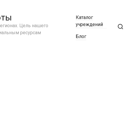
Ставропольский край
Тамбовская область
оты
Каталог
Татарстан
учреждений
егионах. Цель нашего
Тверская область
циальным ресурсам
Томская область
Блог
Тульская область
Тыва
Тюменская область
Удмуртия
Ульяновская область
Хабаровский край
Хакасия
Ханты-Мансийский АО
Челябинская область
Чечня
Чувашия