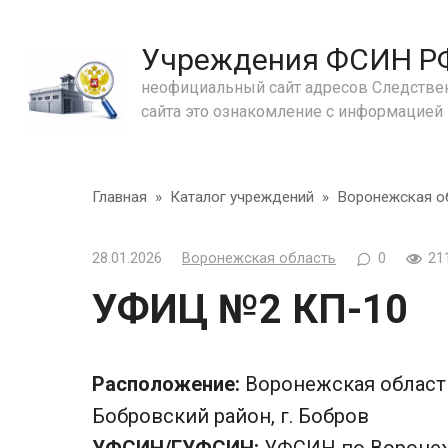
Перейти
к
Учреждения ФСИН РФ 
контенту
неофициальный сайт адресов Следствен
сайта это ознакомление с информацией
Главная
»
Каталог учреждений
»
Воронежская о
28.01.2026
Воронежская область
0
21
УФИЦ №2 КП-10
Расположение:
Воронежская область
Бобровский район, г. Бобров