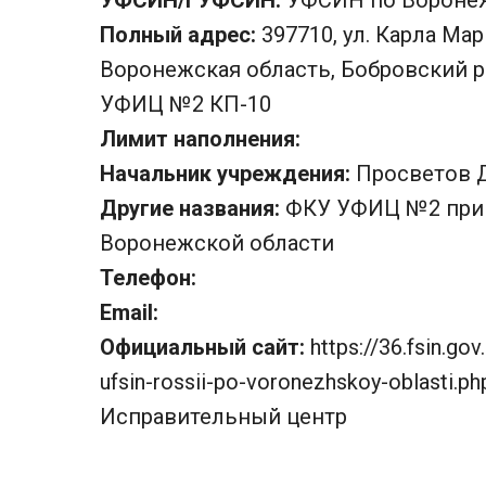
УФСИН/ГУФСИН:
УФСИН по Воронеж
Полный адрес:
397710, ул. Карла Ма
Воронежская область, Бобровский ра
УФИЦ №2 КП-10
Лимит наполнения:
Начальник учреждения:
Просветов 
Другие названия:
ФКУ УФИЦ №2 при 
Воронежской области
Телефон:
Email:
Официальный сайт:
https://36.fsin.gov
ufsin-rossii-po-voronezhskoy-oblasti.ph
Исправительный центр